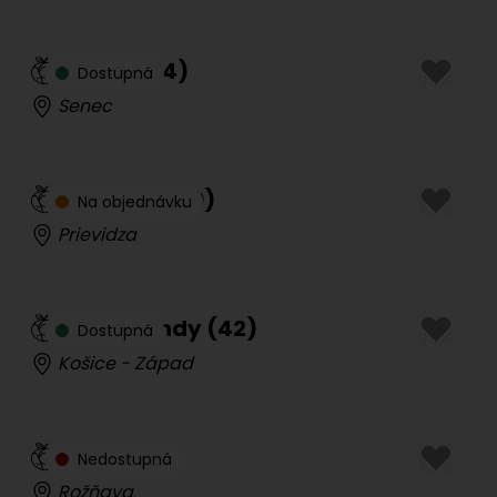
Cindy
(
44
)
Dostupná
Senec
Lylianna
(
30
)
Na objednávku
Prievidza
Sexy Blondy
(
42
)
Dostupná
Košice - Západ
Mia
(
40
)
Nedostupná
Rožňava