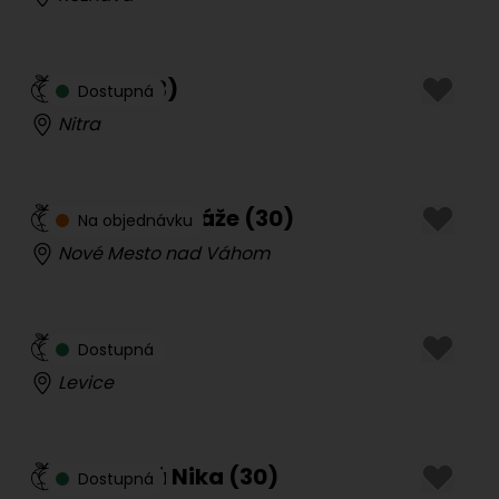
Karin
(
23
)
Dostupná
Nitra
Monika Masáže
(
30
)
Na objednávku
Nové Mesto nad Váhom
Sofi
(
21
)
Dostupná
Levice
Príjemná Nika
(
30
)
Dostupná