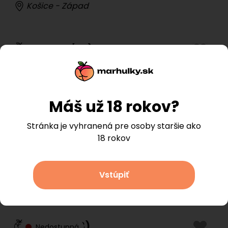
Košice - Západ
Valéria
(
28
)
Dostupná
Nové Zámky
Máš už 18 rokov?
Ingrid
(
44
)
Dostupná
Bratislava - Staré Mesto
Stránka je vyhranená pre osoby staršie ako
18 rokov
Daniela Masáže
(
35
)
Na objednávku
Vstúpiť
Nové Mesto nad Váhom
Regina
(
38
)
Nedostupná