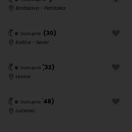
Bratislava - Petržalka
Vášnivá
(
30
)
Dostupná
Košice - Sever
Lucinka
(
32
)
Dostupná
Levice
Sandra
(
48
)
Dostupná
Lučenec