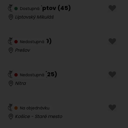
Tantra Liptov
(
45
)
Dostupná
Liptovský Mikuláš
Valéria
(
39
)
Nedostupná
Prešov
Sima Sáž
(
25
)
Nedostupná
Nitra
Amor
(
18
)
Na objednávku
Košice - Staré mesto