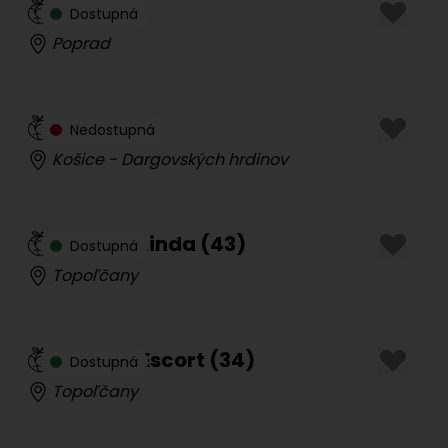
Sol
(
24
)
Dostupná
Poprad
Zara
(
43
)
Nedostupná
Košice - Dargovských hrdinov
Masáže Linda
(
43
)
Dostupná
Topoľčany
Evina aj Escort
(
34
)
Dostupná
Topoľčany