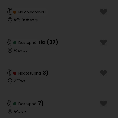
Sandra
(
32
)
Na objednávku
Michalovce
Veľké Prsia
(
37
)
Dostupná
Prešov
Anet Cz
(
23
)
Nedostupná
Žilina
Sárka
(
27
)
Dostupná
Martin