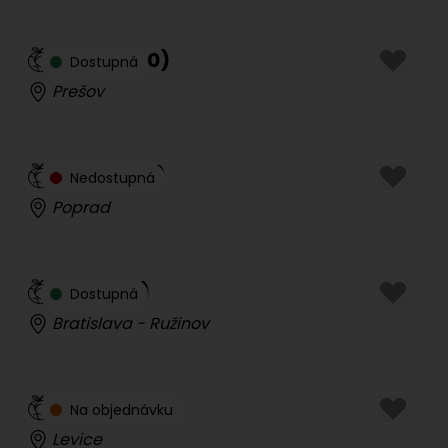
Raven
(
30
)
Dostupná
Prešov
Laura
(
24
)
Nedostupná
Poprad
Táni
(
32
)
Dostupná
Bratislava - Ružinov
Candy
(
34
)
Na objednávku
Levice