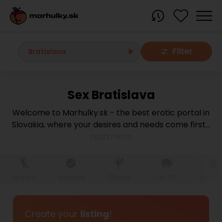
Filter
Bratislava
Sex Bratislava
All localities
Welcome to Marhulky.sk - the best erotic portal in
Slovakia, where your desires and needs come first
...
Bratislava region
read more
Bratislava
Bratislava - Dúbravka
Bratislava - Karlova Ves
Bratislava - Nové Mesto
Bratislava - Okolie
Bratislava - Petržalka
No trans
Available
Classic
18-20
Big bo
Bratislava - Ružinov
Bratislava - Staré Mesto
Bratislava - Vrakuňa
Malacky
Create your
listing
!
Modra