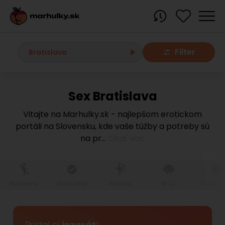
Filter
Bratislava
Sex Bratislava
Všetky
Vitajte na Marhulky.sk - najlepšom erotickom
portáli na Slovensku, kde vaše túžby a potreby sú
Bratislavský kraj
na pr
...
čítať viac
Bratislava
Bratislava - Dúbravka
Bratislava - Karlova Ves
Bratislava - Nové Mesto
Bratislava - Okolie
Bratislava - Petržalka
Bez trans
Dostupná
Klasika
18-20
Veľké pr
Bratislava - Ružinov
Bratislava - Staré Mesto
Bratislava - Vrakuňa
Malacky
Modra
Pridaj si
inzerát
!